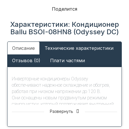
Поделится
Характеристики: Кондиционер
Ballu BSOI-08HN8 (Odyssey DС)
Описание
Технические характеристики
Отзывов (0)
Плати частями
Инверторные кондиционеры Odyssey
обеспечивают надежное охлаждение и обогрев,
работая при низком напряжении до 120 В.
Они оснащены новым продвинутым режимом
самоочистки, который поддерживает внутренний
и наружный блоки в идеальном состоянии.
Развернуть
Адаптивный режим сна позволяет автоматически
регулировать температуру для комфортного