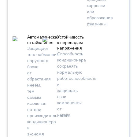
коррозии
или
образования
ржавчины.
Автоматическая
Устойчивость
оттайка инея
к перепадам
напряжения
Защищает
Способность
теплообменник
кондиционера
наружного
сохранять
блока
нормальную
от
работоспособность
обрастания
и
инеем,
защищать
тем
свои
самым
компоненты
исключая
от
потери
негати
производительности
кондиционера
и
экономя