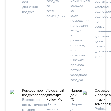
циркуляцию
воздуха
вертикал
оси
воздуха
во
заслонок
движения
во
всем
равномер
воздуха.
всем
помещении.
распрост
помещении,
по
направляя
всему
воздух
помещен
в
достигая
разные
даже
стороны,
самых
что
удаленны
позволяет
углов.
избежать
прямого
потока
холодного
воздуха.
Комфортное
Локальный
Нагрев
Охлажден
воздухораспределение
комфорт
до 8
и обогрев
Follow Me
°С
низких
Возможность
температ
После
Нагрев
автоматического
Работа
выбора
до
качания