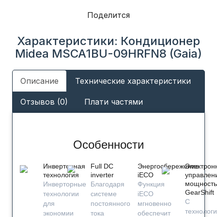
Поделится
Характеристики: Кондиционер
Midea MSCA1BU-09HRFN8 (Gaia)
Описание
Технические характеристики
Отзывов (0)
Плати частями
Особенности
Инверторная
Full DC
Энергосбережение
Электрон
технология
inverter
iЕСО
управлен
мощност
Инверторные
Благодаря
Функция
GearShift
технологии
системе
iECO
С
для
постоянного
мгновенно
технолог
экономии
тока
обеспечит