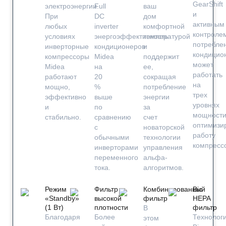
GearShift
электроэнергии.
Full
ваш
и
При
DC
дом
активным
любых
inverter
комфортной
контроле
условиях
энергоэффективность
температурой
потребле
инверторные
кондиционеров
и
кондицио
компрессоры
Midea
поддержит
может
Midea
на
ее,
работать
работают
20
сокращая
на
мощно,
%
потребление
трех
эффективно
выше
энергии
уровнях
и
по
за
мощности
стабильно.
сравнению
счет
оптимизи
с
новаторской
работу
обычными
технологии
компресс
инверторами
управления
переменного
альфа-
тока.
алгоритмов.
Режим
Фильтр
Комбинированный
Bio
«Standby»
высокой
фильтр
HEPA
(1 Вт)
плотности
фильтр
В
Благодаря
Более
Технолог
этом