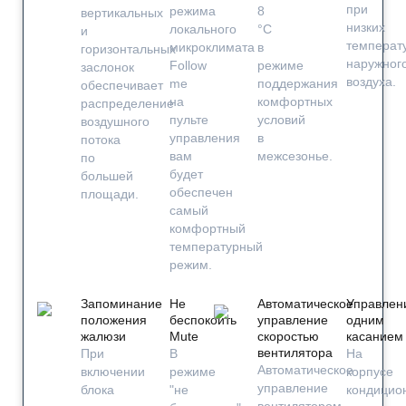
при
режима
8
вертикальных
низких
локального
°С
и
температ
микроклимата
в
горизонтальных
наружног
Follow
режиме
заслонок
воздуха.
me
поддержания
обеспечивает
на
комфортных
распределение
пульте
условий
воздушного
управления
в
потока
вам
межсезонье.
по
будет
большей
обеспечен
площади.
самый
комфортный
температурный
режим.
Запоминание
Не
Автоматическое
Управлен
положения
беспокоить
управление
одним
жалюзи
Mute
скоростью
касанием
вентилятора
При
В
На
Автоматическое
включении
режиме
корпусе
управление
блока
"не
кондицио
вентилятором