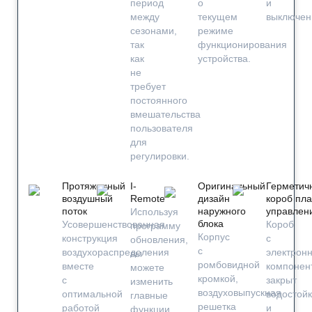
период
о
и
между
текущем
выключен
сезонами,
режиме
так
функционирования
как
устройства.
не
требует
постоянного
вмешательства
пользователя
для
регулировки.
Протяженный
I-
Оригинальный
Герметич
воздушный
Remote
дизайн
короб пл
поток
наружного
управлен
Используя
блока
Усовершенствованная
Короб
программу
Корпус
конструкция
с
обновления,
с
воздухораспределения
электрон
вы
ромбовидной
вместе
компонен
можете
кромкой,
с
закрыт
изменить
воздуховыпускная
оптимальной
водостой
главные
решетка
работой
и
функции