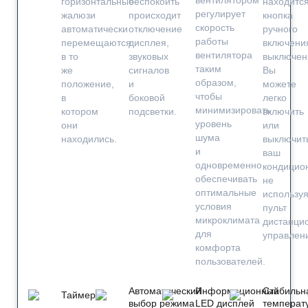
горизонтальные
беспокоить"
находитс
регулирует
жалюзи
происходит
кнопка
скорость
автоматически
отключение
ручного
работы
перемещаются
дисплея,
включени
вентилятора
в то
звуковых
выключен
таким
же
сигналов
Вы
образом,
положение,
и
можете
чтобы
в
боковой
легко
минимизировать
котором
подсветки.
включить
уровень
они
или
шума
находились.
выключит
и
ваш
одновременно
кондицио
обеспечивать
не
оптимальные
использу
условия
пульт
микроклимата
дистанци
для
управлен
комфорта
пользователей.
Автоматический
Информационный
Стабильн
Таймер
выбор режима
LED дисплей
температ