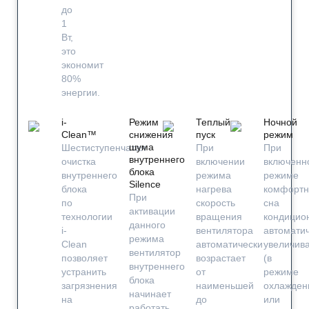
до
1
Вт,
это
экономит
80%
энергии.
i-
Режим
Теплый
Ночной
Clean™
снижения
пуск
режим
шума
Шестиступенчатая
При
При
внутреннего
очистка
включении
включенн
блока
внутреннего
режима
режиме
Silence
блока
нагрева
комфортн
При
по
скорость
сна
активации
технологии
вращения
кондицио
данного
i-
вентилятора
автомати
режима
Clean
автоматически
увеличив
вентилятор
позволяет
возрастает
(в
внутреннего
устранить
от
режиме
блока
загрязнения
наименьшей
охлажден
начинает
на
до
или
работать