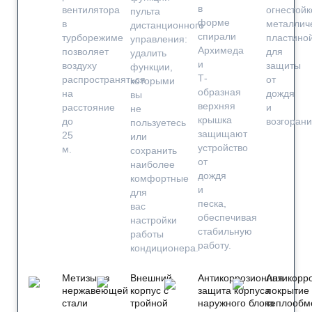
в
вентилятора
огнестойк
пульта
форме
в
металлич
дистанционного
спирали
турборежиме
пластино
управления:
Архимеда
позволяет
для
удалить
и
воздуху
защиты
функции,
Т-
распространяться
от
которыми
образная
на
дождя
вы
верхняя
расстояние
и
не
крышка
до
возгорани
пользуетесь
защищают
25
или
устройство
м.
сохранить
от
наиболее
дождя
комфортные
и
для
песка,
вас
обеспечивая
настройки
стабильную
работы
работу.
кондиционера.
Метизы из
Внешний
Антикоррозионная
Антикорр
нержавеющей
корпус с
защита корпуса
покрытие
стали
тройной
наружного блока
теплообм