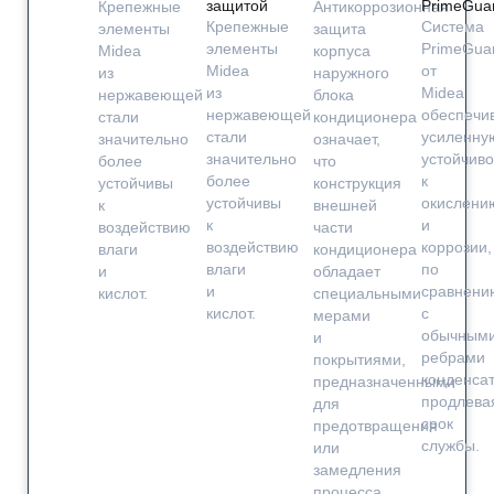
защитой
PrimeGua
Крепежные
Антикоррозионная
Крепежные
Система
элементы
защита
элементы
PrimeGua
Midea
корпуса
Midea
от
из
наружного
из
Midea
нержавеющей
блока
нержавеющей
обеспечи
стали
кондиционера
стали
усиленну
значительно
означает,
значительно
устойчиво
более
что
более
к
устойчивы
конструкция
устойчивы
окислени
к
внешней
к
и
воздействию
части
воздействию
коррозии,
влаги
кондиционера
влаги
по
и
обладает
и
сравнени
кислот.
специальными
кислот.
с
мерами
обычным
и
ребрами
покрытиями,
конденсат
предназначенными
продлева
для
срок
предотвращения
службы.
или
замедления
процесса