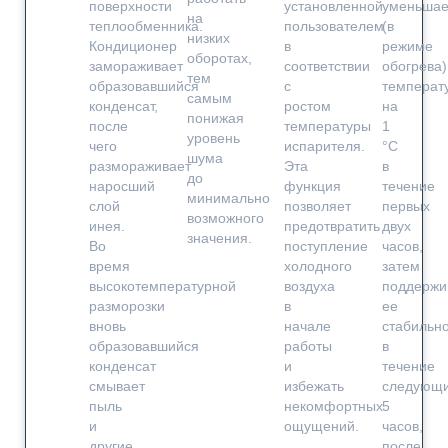
поверхности
установленной
уменьшае
на
теплообменника.
пользователем
(в
низких
Кондиционер
в
режиме
оборотах,
замораживает
соответствии
обогрева)
тем
образовавшийся
с
температ
самым
конденсат,
ростом
на
понижая
после
температуры
1
уровень
чего
испарителя.
°С
шума
размораживает
Эта
в
до
наросший
функция
течение
минимально
слой
позволяет
первых
возможного
инея.
предотвратить
двух
значения.
Во
поступление
часов,
время
холодного
затем
высокотемпературной
воздуха
поддержи
разморозки
в
ее
вновь
начале
стабильн
образовавшийся
работы
в
конденсат
и
течение
смывает
избежать
следующ
пыль
некомфортных
5
и
ощущений.
часов,
другие
после