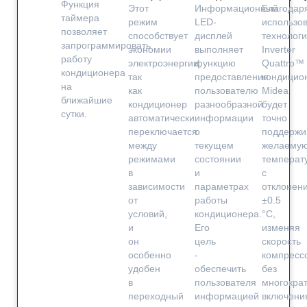
Функция
Этот
Информационный
Благодар
таймера
режим
LED-
использо
позволяет
способствует
дисплей
технолог
запрограммировать
экономии
выполняет
Inverter
работу
электроэнергии,
функцию
Quattro™
кондиционера
так
предоставления
кондицио
на
как
пользователю
Midea
ближайшие
кондиционер
разнообразной
будет
сутки.
автоматически
информации
точно
переключается
о
поддержи
между
текущем
желаему
режимами
состоянии
температ
в
и
с
зависимости
параметрах
отклонен
от
работы
±0.5
условий,
кондиционера.
°C,
и
Его
изменяя
он
цель
скорость
особенно
-
компресс
удобен
обеспечить
без
в
пользователя
многократ
переходный
информацией
включени