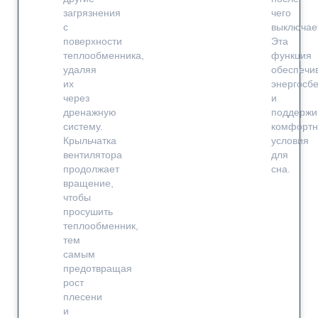
загрязнения
чего
с
выключае
поверхности
Эта
теплообменника,
функция
удаляя
обеспечи
их
энергосб
через
и
дренажную
поддержи
систему.
комфорт
Крыльчатка
условия
вентилятора
для
продолжает
сна.
вращение,
чтобы
просушить
теплообменник,
тем
самым
предотвращая
рост
плесени
и