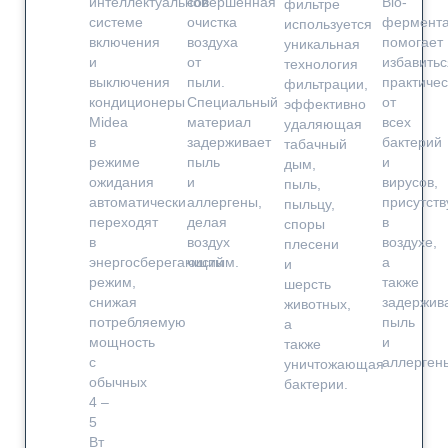
интеллектуальной
совершенная
Bio-
фильтре
системе
очистка
фермент
используется
включения
воздуха
помогает
уникальная
и
от
избавитьс
технология
выключения
пыли.
практичес
фильтрации,
кондиционеры
Специальный
от
эффективно
Midea
материал
всех
удаляющая
в
задерживает
бактерий
табачный
режиме
пыль
и
дым,
ожидания
и
вирусов,
пыль,
автоматически
аллергены,
присутст
пыльцу,
переходят
делая
в
споры
в
воздух
воздухе,
плесени
энергосберегающий
чистым.
а
и
режим,
также
шерсть
снижая
задержив
животных,
потребляемую
пыль
а
мощность
и
также
с
аллерген
уничтожающая
обычных
бактерии.
4 –
5
Вт