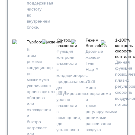
поддерживая
чистоту
во
внутреннем
блоке.
Контроль
Режим
1-100%
Турбоохлаждение
влажности
Breezeless
контроль
В
скорости
Функция
Двойные
этом
вентилят
контроля
жалюзи
режиме
Данная
влажности
Twin
кондиционер
функция
в
Flap™
до
позволяе
кондиционере
с
максимума
плавно
предназначена
7928
увеличивает
регулиров
для
мини-
производительность
скорость
регулирования
отверстиями
обогрева
воздушно
уровня
и
или
потока.
влажности
тремя
охлаждения
в
регулируемыми
и
помещении,
режимами
быстро
где
рассеивания
нагревает
установлен
воздуха
или