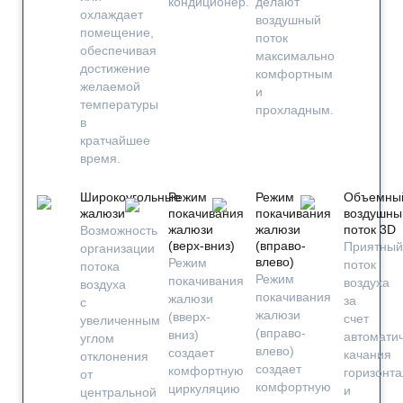
кондиционер.
делают
охлаждает
воздушный
помещение,
поток
обеспечивая
максимально
достижение
комфортным
желаемой
и
температуры
прохладным.
в
кратчайшее
время.
Широкоугольные
Режим
Режим
Объемны
жалюзи
покачивания
покачивания
воздушны
жалюзи
жалюзи
поток 3D
Возможность
(верх-вниз)
(вправо-
Приятный
организации
влево)
Режим
поток
потока
Режим
покачивания
воздуха
воздуха
покачивания
жалюзи
за
с
жалюзи
(вверх-
счет
увеличенным
(вправо-
вниз)
автоматич
углом
влево)
создает
качания
отклонения
создает
комфортную
горизонт
от
комфортную
циркуляцию
и
центральной