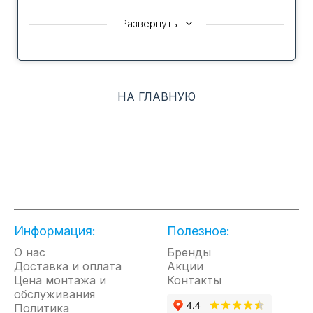
Развернуть
Возможность управления через приложение
Hommyn с помощью Wi-Fi (модуль докупается
отдельно от кондиционера) позволит
контролировать температуру в доме
НА ГЛАВНУЮ
дистанционно. Hommyn работает с голосовыми
помощниками Марусей и Алисой.
Энергоэффективность устройства А-класса
соответствует высоким международным
стандартам и сокращает расход электроэнергии.
Информация:
Полезное:
О нас
Бренды
Доставка и оплата
Акции
Расширенный диапазон рабочей температуры на
Цена монтажа и
Контакты
охлаждение от -15⁰С до 50⁰С за окном позволит
обслуживания
создать комфорт в помещении в любое время
Политика