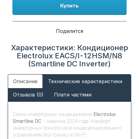
Купить
Поделится
Характеристики: Кондиционер
Electrolux EACS/I-12HSM/N8
(Smartline DC Inverter)
Описание
Технические характеристики
Отзывов (0)
Плати частями
Серия инверторных кондиционеров
Electrolux
Smartline DC
– новинка 2024 года. Комфорт
инверторных технологий в кондиционировании с
управлением без границ по Wi-Fi.