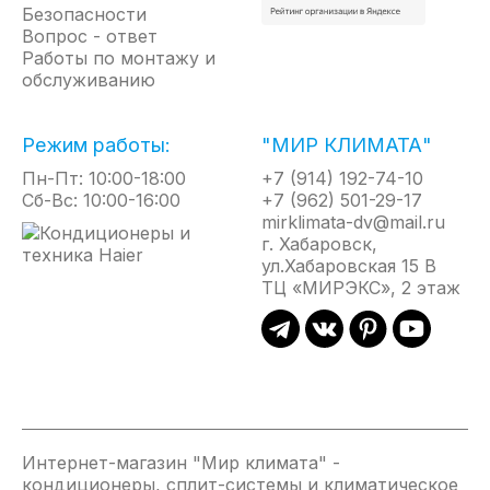
года. Функция интенсивного охлаждения Турбо
Безопасности
Вопрос - ответ
поможет в кратчайшие сроки создать в
Работы по монтажу и
помещении приятную прохлажу в летний день, а
обслуживанию
режим «Теплый старт» в холодное время года
перед началом работы прогреет теплообменник,
что даст возможность прибору сделать подачу
Режим работы:
"МИР КЛИМАТА"
воздуха сразу нужной температуры. Кроме того, в
Пн-Пт: 10:00-18:00
+7 (914) 192-74-10
режиме обогрева, при низкой температуре
Сб-Вс: 10:00-16:00
+7 (962) 501-29-17
наружного воздуха в кондиционере срабатывает
mirklimata-dv@mail.ru
функция «Автоматическая разморозка», которая
г. Хабаровск,
защищает теплообменник внешнего блока от
ул.Хабаровская 15 В
замерзания.
ТЦ «МИРЭКС», 2 этаж
Удобство настроек и изменений режимов
обеспечивается пультом дистанционного
управления, а подсветка пульта сделает
комфортным управление даже ночью. Благодаря
Интернет-магазин "Мир климата" -
функции I-Feel, кондиционер создаст оптимальные
кондиционеры, сплит-системы и климатическое
условия в месте вашего нахождения рядом с