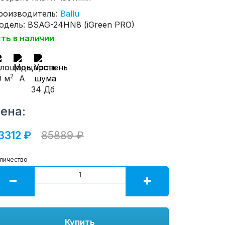
роизводитель:
Ballu
одель: BSAG-24HN8 (iGreen PRO)
сть в наличии
2
0 м
A
34 Дб
ена:
3312 ₽
85889 ₽
личество
Купить