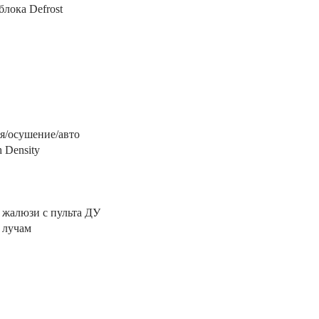
лока Defrost
я/осушение/авто
 Density
 жалюзи с пульта ДУ
 лучам