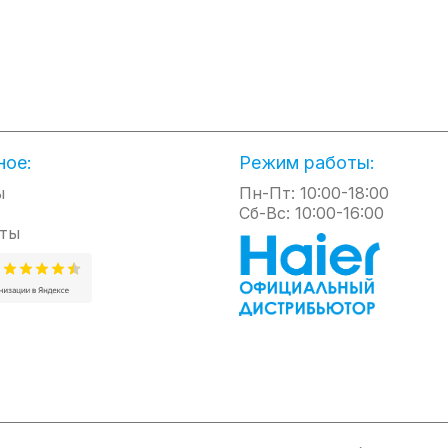
ователь может выбрать один из режимов и не переживать за стаби
пературы с точностью до градуса. А в зависимости от выбранной 
кую степень энергоэффективности устройства.
ватель Hudson запоминает последние настройки, установленные по
. Более того, оборудование оснащено функцией поддержания зада
олебаниях напора в водопроводной системе или изменения темпер
 своими делами и не беспокоится за работу водонагревателя.
не расположен крупный дисплей с яркими индикациями температур
ное:
Режим работы:
лючения и регулировки температуры, а также выбора режима, благ
нформация о работе и безопасности выводится на дисплей, а подс
ы
Пн-Пт: 10:00-18:00
Сб-Вс: 10:00-16:00
тный корпус водонагревателя Hudson позволяет разместить его в
ты
ри этом сохраняя полный доступ к управлению за счет удобного р
деляется на фоне своих аналогов: плоский и закругленный по кра
водонагреватель будет прекрасно вписываться в любой интерьер и
я повышения качества и комфорта пользования в водонагревателе
 от воздушных пробок, а класс пылевлагозащиты IP25. Поэтому эт