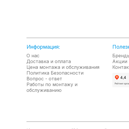
времени для более точной настройки, польз
установить пользовательскую настройку тем
регулирует мощность, что доказывает высо
Независимость и автоматизация. Водонагре
непредвиденного отключения электричества
реализовать стабильный нагрев даже при к
автоматическая работа позволит заниматься
Комфортное управление. На лицевой сторо
Информация:
Полез
нагрева. На панели расположены кнопка вк
О нас
но интуитивно-понятно. Вся необходимая и
Бренд
Доставка и оплата
освещении.
Акции
Цена монтажа и обслуживания
Компактный и стильный формат. Малогабари
Контак
Политика Безопасности
площади или спрятать полностью в нишу, п
Вопрос - ответ
водонагревателя. Внешне дизайн корпуса вы
Работы по монтажу и
стильная черная панель управления. Такой 
обслуживанию
Технологии надежности и безопасности. Дл
перегрева, защита от включения без воды и
проточных водонагревателей.
Комплектация: