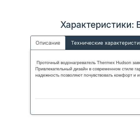
Характеристики: 
Описание
Технические характеристи
Проточный водонагреватель Thermex Hudson зав
Привлекательный дизайн в современном стиле га
надежность позволяют почувствовать комфорт и и
Преимущества Thermex Hudson:
Моментальный нагрев воды. За обеспечение
вкупе с высокой мощностью – 7000 или 850
7000 Вт составляет 4 литра в минуту, а при 
Программируемая работа. В Thermex Hudson