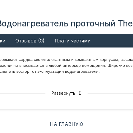
Водонагреватель проточный Th
ки
Отзывов (0)
Плати частями
оевывает сердца своим элегантным и компактным корпусом, высок
рмонично вписывается в любой интерьер помещения. Широкие воз
спытать восторг от эксплуатации водонагревателя.
Развернуть
 горячей водой в доме отвечают полностью медные ТЭН и колба. 
0 Вт в зависимости от модели, моментально дает горячую воду. П
НА ГЛАВНУЮ
мощности 8500 Вт – почти 5 литров в минуту.
 заложены программы трех режимов нагрева: I режим – 38 ℃, II ре