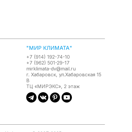
льный нагрев воды. При этом всегда можно
температуры, водонагреватель автоматически
льзователем, и воспроизводит их в случае
нной температуры, которая позволяет
атуры зависимости от времени года. Полностью
ы, скорости потока воды, режимами и мощностью
"МИР КЛИМАТА"
одаря чему управлять Thermex Hudson несложно,
ветка яркая и хорошо видна даже при плохом
+7 (914) 192-74-10
+7 (962) 501-29-17
 пространстве помещения без потери полезной
mirklimata-dv@mail.ru
асположения дисплея на фронтальной части
г. Хабаровск, ул.Хабаровская 15
ям корпус, трендовый асфальтовый цвет и
В
ли дизайн-проект.
ТЦ «МИРЭКС», 2 этаж
 Thermex Hudson реализована двойная защита от
о один из наиболее надежных и безопасных