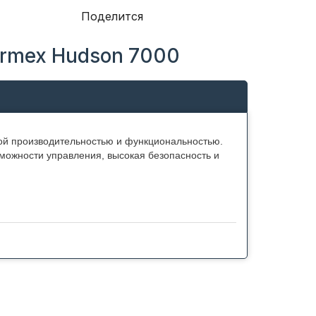
Поделится
ermex Hudson 7000
ой производительностью и функциональностью.
можности управления, высокая безопасность и
Медь отличается высокой теплопроводностью, а
роизводительность водонагревателя мощностью
жим – 42 ℃ и III режим – 46 ℃. Для экономии