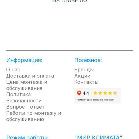
НА ГЛАВНУЮ
Промышленные модели - для отопления для
отопления промышленных и складских объектов
высотой более 6 метров - с одно-, двух- и
трехрядным теплообменником с номинальной
мощностью 25, 41 и 56 кВт.
Монтаж тепловентиляторов осуществляется на
стены и колонны при помощи универсального
кронштейна (входит в комплект), либо на потолок
Информация:
Полезное:
через резьбовые шпильки М6.
О нас
Бренды
Доставка и оплата
Акции
Цена монтажа и
Контакты
обслуживания
Политика
Безопасности
Вопрос - ответ
Работы по монтажу и
обслуживанию
Режим работы:
"МИР КЛИМАТА"