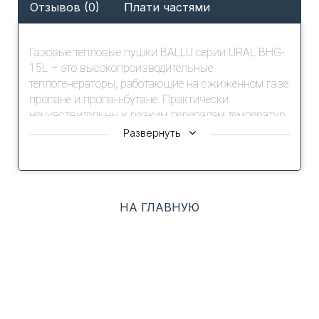
Отзывов (0)
Плати частями
Газовые тепловые пушки BALLU серии URAL BHG-
15L – это высокопроизводительные
теплогенераторы, работающие на сжиженном газе
пропане и пропан-бутане. Практически
нечувствительны к резким перепадам температур
и легко переносят транспортировку. Компактный
Развернуть
металлический корпус газовой пушки обладает
теплоотражающими свойствами и надежно
защищен антикоррозионным покрытием, даже
при использовании агрегата во влажных
НА ГЛАВНУЮ
помещениях. Благодаря наличию многоуровневой
защитной автоматики, тепловая пушка
самостоятельно выключается при исчерпании
запасов топлива и перекрывает подачу газа в
случае погасания пламени или при перегреве.
Мобильность газовой тепловой пушки серии
URAL BHG-15L позволяет привести ее в рабочее
состояние практически мгновенно.