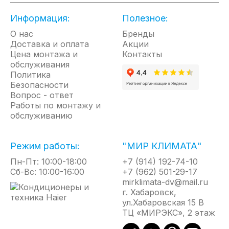
Информация:
Полезное:
Отличительные свойства:
О нас
Бренды
Мощность обогрева 15 кВт
Доставка и оплата
Акции
Цена монтажа и
Объем отапливаемого помещения 400 м³
Контакты
обслуживания
Мощный направленный поток горячего
Политика
воздуха
Безопасности
Высокий уровень КПД, близкий к 100%
Вопрос - ответ
Работы по монтажу и
Бездымное сгорание топлива
обслуживанию
Удобный и надежный пьезорозжиг
Камера сгорания из оцинкованной стали
Режим работы:
"МИР КЛИМАТА"
Удобная ручка для транспортировки
Пн-Пт: 10:00-18:00
+7 (914) 192-74-10
Армированный газовый шланг 2 м с
Сб-Вс: 10:00-16:00
+7 (962) 501-29-17
редуктором давления в комплекте
mirklimata-dv@mail.ru
Долговечное антикоррозийное покрытие
г. Хабаровск,
корпуса
ул.Хабаровская 15 В
Защитная термопара
ТЦ «МИРЭКС», 2 этаж
Автоматическое прекращение подачи газа