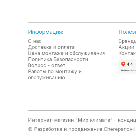
Удобный и надежный пьезорозжиг
Камера сгорания из оцинкованной стал
Удобная ручка для транспортировки
Армированный газовый шланг 2 м с ред
Информация:
Полез
Долговечное антикоррозийное покрытие
О нас
Бренд
Защитная термопара
Доставка и оплата
Акции
Цена монтажа и обслуживания
Контак
Автоматическое прекращение подачи газ
Политика Безопасности
При устранении причин срабатывания си
Вопрос - ответ
Работы по монтажу и
Отсекатель из жаростойкой стали с ме
обслуживанию
давлении газа
Гарантия на прибор 2 года.
Сделано в России
Интернет-магазин "Мир климата" - кондиц
© Разработка и продвижение Cherepanov-