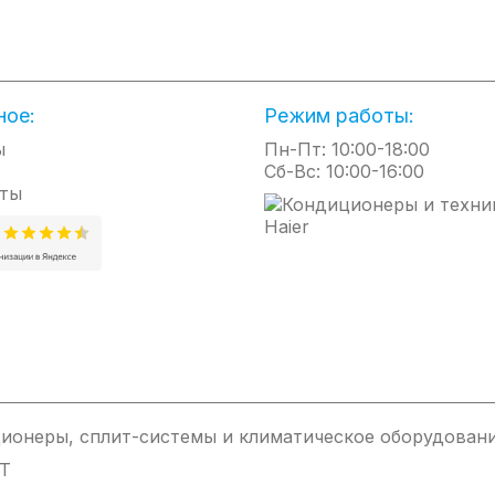
и
уктором давления в комплекте
ное:
Режим работы:
 корпуса
ы
Пн-Пт: 10:00-18:00
Сб-Вс: 10:00-16:00
ты
а при отсутствии электропитания
стемы безопасности, автоматическая подача газа не произв
лкими отверстиями (диаметром 1 мм) предотвращает воспламе
ионеры, сплит-системы и климатическое оборудовани
IT