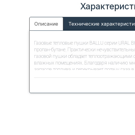
Характерист
Описание
Технические характеристи
Газовые тепловые пушки BALLU серии URAL B
пропан-бутане. Практически нечувствительны
газовой пушки обладает теплоотражающими с
влажных помещениях. Благодаря наличию мно
запасов топлива и перекрывает подачу газа 
позволяет привести ее в рабочее состояние п
Отличительные свойства:
Мощность обогрева 53 кВт
Объем отапливаемого помещения 1000 
Мощный направленный поток горячего 
Высокий уровень КПД, близкий к 100%
Бездымное сгорание топлива