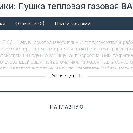
ики: Пушка тепловая газовая B
ки
Отзывов (0)
Плати частями
HG-50L – это высокопроизводительные теплогенераторы, раб
 к резким перепадам температур и легко переносят транспор
войствами и надежно защищен антикоррозионным покрытием
гоуровневой защитной автоматики, тепловая пушка самост
в случае погасания пламени или при перегреве. Мобильность
рактически мгновенно.
Развернуть
м³
НА ГЛАВНУЮ
воздуха