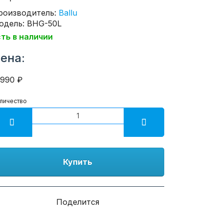
роизводитель:
Ballu
одель: BHG-50L
сть в наличии
ена:
0990 ₽
личество
Купить
Поделится