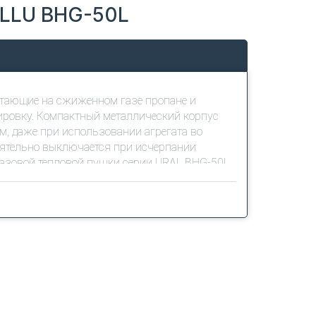
ALLU BHG-50L
отающие на сжиженном газе пропане и
тировку. Компактный металлический корпус
, даже при использовании агрегата во
оятельно выключается при исчерпании
 газовой тепловой пушки серии URAL BHG-50L