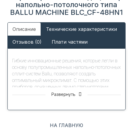
напольно-потолочного типа
BALLU MACHINE BLC_CF-48HN1
Описание
Технические характеристики
Отзывов (0)
Плати частями
Гибкие инновационные решения, которые легли в
основу полупромышленных напольно-потолочных
сплит-систем Ballu, позволяют создать
оптимальный микроклимат. С помощью этих
приборов, оснащенных двумя степ-моторами
жалюзи, просто и удобно управлять
Развернуть
направлением потока воздуха, прямо с пульта
управления, в офисе, мини-гостинице, ресторане.
НА ГЛАВНУЮ