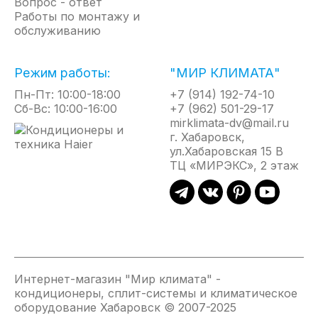
Вопрос - ответ
внутреннего блока через приложение
Работы по монтажу и
(iOS/Android).
обслуживанию
Все канальные блоки поставляются в комплекте с
противопылевыми фильтрами высокой плотности
Режим работы:
"МИР КЛИМАТА"
с повышенной очищающей способностью.
Пн-Пт: 10:00-18:00
+7 (914) 192-74-10
Функция дежурного нагрева позволяет
Сб-Вс: 10:00-16:00
+7 (962) 501-29-17
поддерживать температуру +8 градусов Цельсия
mirklimata-dv@mail.ru
во временно нежилых помещениях для
г. Хабаровск,
предотвращения замерзания и порчи внутренней
ул.Хабаровская 15 В
отделки.
ТЦ «МИРЭКС», 2 этаж
Реализованы все современные функции:
турборежим, Smart Clean, таймер до 24 ч,
блокировка клавиш пульта от детей, авторестарт.
Управление производится с помощью
комплектного проводного пульта.
Мульти сплит-система FUNAI KIRIGAMI позволяет
Интернет-магазин "Мир климата" -
свободно компоновать внутренние блоки
кондиционеры, сплит-системы и климатическое
оборудование Хабаровск © 2007-2025
настенного и канального типов (как