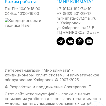
Режим работы:
"МИР КЛИМАТА"
эффективный. Работа на охлаждение до -15
градусов, а на обогрев - до -22 градусов без каких-
Пн-Пт: 10:00-18:00
+7 (914) 192-74-10
либо дополнительных доработок. Модуль Wi-Fi,
Сб-Вс: 10:00-16:00
+7 (962) 501-29-17
интегрированный в комплектный проводной
mirklimata-dv@mail.ru
г. Хабаровск,
пульт, позволяет удалённо управлять базовыми
ул.Хабаровская 15 В
функциями внутреннего блока через приложение
ТЦ «МИРЭКС», 2 этаж
(iOS/Android).
Все канальные блоки поставляются в комплекте с
противопылевыми фильтрами высокой плотности
с повышенной очищающей способностью.
Функция дежурного нагрева позволяет
поддерживать температуру +8 градусов Цельсия
во временно нежилых помещениях для
Интернет-магазин "Мир климата" -
кондиционеры, сплит-системы и климатическое
предотвращения замерзания и порчи внутренней
оборудование Хабаровск © 2007-2025
отделки.
© Разработка и продвижение Cherepanov-IT
Реализованы все современные функции:
турборежим, Smart Clean, таймер до 24 ч,
Этот сайт использует файлы cookie с целью
блокировка клавиш пульта от детей, авторестарт.
повышения удобства для пользователя, а именно
— дополнения функциями социальных сетей,
Управление производится с помощью