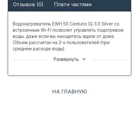
Отзывов (0)
Плати частями
Водонагреватель EWH 50 Centurio IQ 3.0 Silver со
встроенным Wi-Fi позволит управлять подогревом
воды, даже если вы находитесь вдали от дома.
Объем рассчитан на 2-х пользователей (при
среднем расходе воды).
Стильный компактный прибор можно установить в
Развернуть
2 положениях: вертикально и горизонтально. А
благодаря небольшой глубине бака - 35 см вы
сможете разместить устройство практически в
любом помещении.
НА ГЛАВНУЮ
Система сухих независимых ТЭНов "X-Heat" при
которой нагревательные элементы находятся в
защитной колбе и не контактируют с водой, что
значительно повышает ресурс их работы и
продлевает срок службы самого водонагревателя.
Аргонная автоматизированная сварка
обеспечивает идеальные швы, препятствующие
появлению течи. Для предотвращения появления