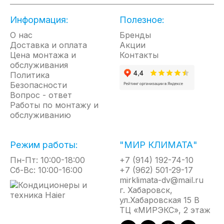
коррозии внутренний бак выполнен из
Информация:
Полезное:
высококачественной нержавеющей легированной
стали.
О нас
Бренды
Доставка и оплата
Высококачественная изоляция из вспененного
Акции
Цена монтажа и
полиуретана, толщиной 20 мм, позволяет надолго
Контакты
обслуживания
сохранять температуру воды.
Политика
Особый Эко-режим, при котором вода нагревается
Безопасности
до 55°С, поможет продлить срок службы ТЭНов и
Вопрос - ответ
самого прибора, а также предупредит
Работы по монтажу и
образование накипи внутри бака.
обслуживанию
Таймер отложенного старта и отключения
позволит нагревать воду только тогда, когда это
Режим работы:
"МИР КЛИМАТА"
необходимо, а сохранить температуру воды
поможет надежная теплоизоляция прибора.
Пн-Пт: 10:00-18:00
+7 (914) 192-74-10
Сб-Вс: 10:00-16:00
Увидеть режимы, настройки, а также температуры
+7 (962) 501-29-17
нагрева в реальном времени можно на дисплее с
mirklimata-dv@mail.ru
подсветкой.
г. Хабаровск,
ул.Хабаровская 15 В
Дополнительные функции Centurio IQ 3.0 делают
ТЦ «МИРЭКС», 2 этаж
работу прибора еще более удобной и безопасной.