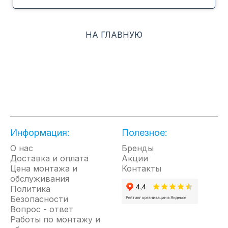
использовании, обслуживании и установке.
Усиленная монтажная пластина, съёмная
конструкция и простые монтажные кронштейны
НА ГЛАВНУЮ
повышают эффективность монтажа за счёт
увеличенного места для подключения
газожидкостной трубы. Функция ионизации,
покрытие теплоообменника Silver ion, система
самоочистки ICE CLEAN обеспечат подачу чистого
воздуха.
Информация:
Сезонная энергоэффективность класса А++
Полезное:
Ионизация воздуха
О нас
Бренды
Доставка и оплата
Акции
Silver Ion , фотокаталитический фильтр
Цена монтажа и
Контакты
Встроенный модуль Wi-Fi
обслуживания
Низкий уровень шума от (21 дБ(А))
Политика
Безопасности
7 скоростей вентилятора внутреннего блока
Вопрос - ответ
4D AUTO Air
Работы по монтажу и
Индикация утечки хладагента