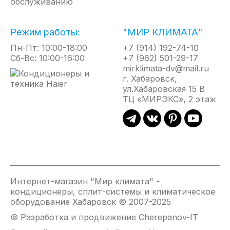
обслуживанию
MIRAGE-дисплей
Режимы Sleep, Smart, Super, Dimmer, функция I Feel
Режим работы:
"МИР КЛИМАТА"
Двустороннее подключение дренажа (левое или
Пн-Пт: 10:00-18:00
+7 (914) 192-74-10
правое)
Сб-Вс: 10:00-16:00
+7 (962) 501-29-17
Функция самоочистки
mirklimata-dv@mail.ru
г. Хабаровск,
Авторестарт, самодиагностика
ул.Хабаровская 15 В
Двойная шумоизоляция компрессора
ТЦ «МИРЭКС», 2 этаж
Защитная накладка на вентили наружного блока
Интернет-магазин "Мир климата" -
кондиционеры, сплит-системы и климатическое
оборудование Хабаровск © 2007-2025
© Разработка и продвижение Cherepanov-IT