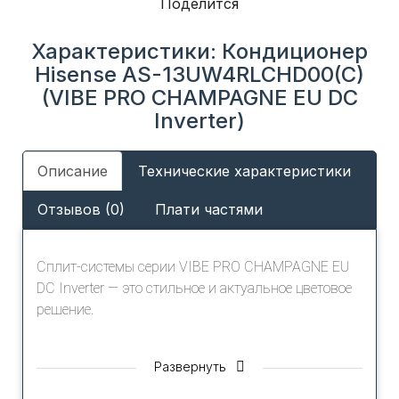
Поделится
Характеристики: Кондиционер
Hisense AS-13UW4RLCHD00(C)
(VIBE PRO CHAMPAGNE EU DC
Inverter)
Описание
Технические характеристики
Отзывов (0)
Плати частями
Сплит-системы серии VIBE PRO CHAMPAGNE EU
DC Inverter — это cтильное и актуальное цветовое
решение.
VIBE PRO EU DC Inverter – инновационная модель
Развернуть
объединяющая в себе стильный дизайн,
передовые технологии и удобство в