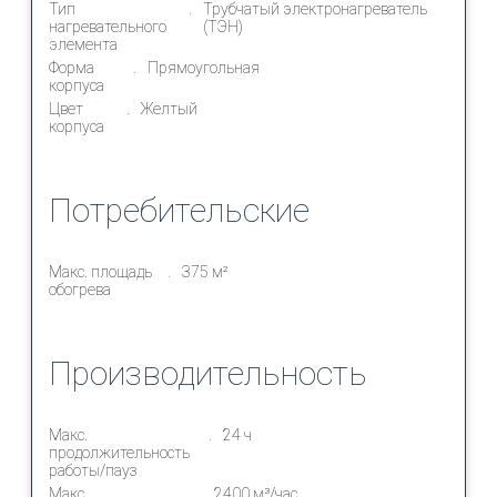
Тип
Трубчатый электронагреватель
нагревательного
(ТЭН)
элемента
Форма
Прямоугольная
корпуса
Цвет
Желтый
корпуса
Потребительские
Макс. площадь
375 м²
обогрева
Производительность
Макс.
24 ч
продолжительность
работы/пауз
Макс.
2400 м³/час