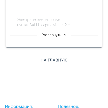
Электрические тепловые
пушки BALLU серии Master 2 –
новая флагманская серия
Развернуть
профессиональных
тепловентиляторов для
общего обогрева помещений
при ремонте, отделочных
работах, на стройках и других
НА ГЛАВНУЮ
объектах, где есть
потребность в автономном
источнике отопления.
Тепловентиляторы данной
серии могут работать в
режиме «без нагрева», в
качестве переносных
вентиляторов. Новая панель
Информация:
Полезное: