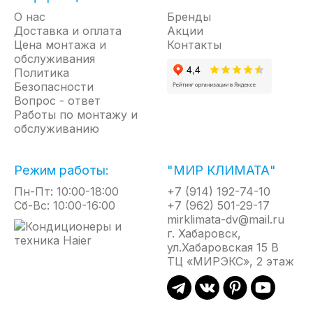
управления со световой
О нас
Бренды
индикацией показывает
Доставка и оплата
Акции
активный режим нагрева.
Цена монтажа и
Контакты
Тепловентиляторы серии
обслуживания
Master 2 имеют повышенную
Политика
степень пылевлагозащиты
Безопасности
IP24, что позволяет
Вопрос - ответ
использовать приборы во
Работы по монтажу и
влажных помещениях и на
обслуживанию
открытых площадках без
навеса.
Режим работы:
"МИР КЛИМАТА"
В приборах серии
Пн-Пт: 10:00-18:00
+7 (914) 192-74-10
применяются электрические
Сб-Вс: 10:00-16:00
+7 (962) 501-29-17
компоненты с большим
mirklimata-dv@mail.ru
ресурсом работы,
г. Хабаровск,
ул.Хабаровская 15 В
высокоточный капиллярный
ТЦ «МИРЭКС», 2 этаж
терморегулятор и защитный
термостат с функцией
блокировки автоматического
включения в случае