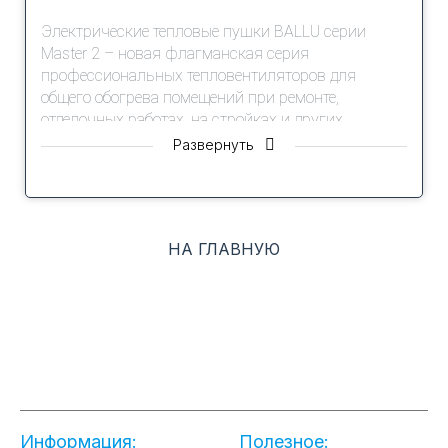
Электрические тепловые пушки BALLU серии
Master 2 – новая флагманская серия
профессиональных тепловентиляторов для
общего обогрева помещений при ремонте,
отделочных работах, на стройках и других
объектах, где есть потребность в автономном
Развернуть
источнике отопления.
Тепловентиляторы данной серии могут работать в
режиме «без нагрева», в качестве переносных
НА ГЛАВНУЮ
вентиляторов. Новая панель управления со
световой индикацией показывает активный
режим нагрева. Тепловентиляторы серии Master 2
имеют повышенную степень пылевлагозащиты
IP24, что позволяет использовать приборы во
влажных помещениях и на открытых площадках
без навеса.
В приборах серии применяются электрические
Информация:
Полезное:
компоненты с большим ресурсом работы,