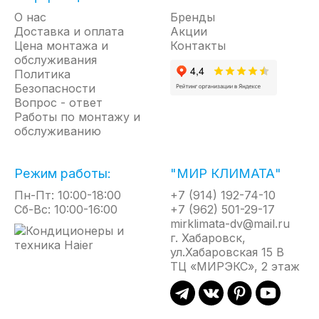
высокоточный капиллярный терморегулятор и
О нас
Бренды
защитный термостат с функцией блокировки
Доставка и оплата
Акции
Цена монтажа и
автоматического включения в случае перегрева.
Контакты
обслуживания
Тепловентиляторы Master 2 предназначены для
Политика
непрерывной работы 24/7 в самых суровых
Безопасности
условиях эксплуатации, даже при отрицательных
Вопрос - ответ
температурах до -30°С. Новая опора-трансформер
Работы по монтажу и
с увеличенным «дорожным просветом»
обслуживанию
(тепловентилятор можно ставить на
строительный мусор и в грязь) или
возможностью наклона.
Режим работы:
"МИР КЛИМАТА"
Пн-Пт: 10:00-18:00
+7 (914) 192-74-10
Самая мощная 40 кВт модель серии Master 2
Сб-Вс: 10:00-16:00
+7 (962) 501-29-17
дополнительно к остальным преимуществам
mirklimata-dv@mail.ru
серии комплектуется трёхскоростным
г. Хабаровск,
вентилятором, позволяющим регулировать
ул.Хабаровская 15 В
производительность по воздуху. Поставляется на
ТЦ «МИРЭКС», 2 этаж
колёсном шасси для удобного перемещения.