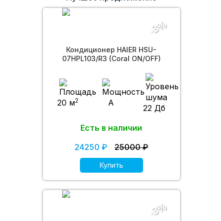
-3%
Кондиционер HAIER HSU-
07HPL103/R3 (Coral ON/OFF)
2
20 м
A
22 Дб
Есть в наличии
24250 ₽
25000 ₽
Купить
-3%