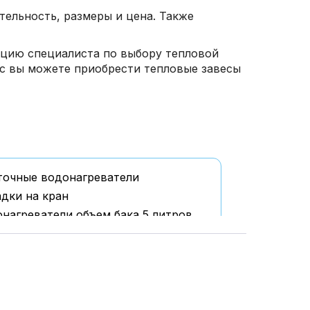
тельность, размеры и цена. Также
ацию специалиста по выбору тепловой
ас вы можете приобрести тепловые завесы
точные водонагреватели
дки на кран
нагреватели объем бака 5 литров
нагреватели объем бака 15 литров
нагреватели объем бака 30 литров
нагреватели объем бака 50 литров
нагреватели объем бака 65 литров
нагреватели объем бака 80 литров