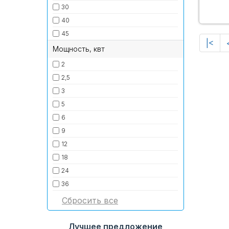
30
40
45
|<
Мощность, квт
2
2,5
3
5
6
9
12
18
24
36
Лучшее предложение