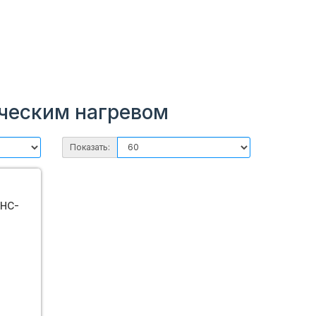
ическим нагревом
Показать:
BHC-