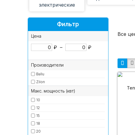
электрические
завесы (27)
Фильтр
Все це
Цена
₽
–
₽
Производители
Ballu
Zilon
Теп
Макс. мощность (квт)
10
12
15
18
20