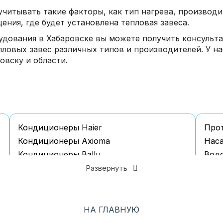
читывать такие факторы, как тип нагрева, производи
ния, где будет установлена тепловая завеса.
удования в Хабаровске вы можете получить консульт
ловых завес различных типов и производителей. У н
овску и области.
Кондиционеры Haier
Про
Кондиционеры Axioma
Наcа
Кондиционеры Ballu
Водо
Кондиционеры Casarte
Водо
Развернуть
Кондиционеры Daichi
Водо
Кондиционеры Daikin
Водо
Кондиционеры Electrolux
Водо
НА ГЛАВНУЮ
Кондиционеры Funai
Водо